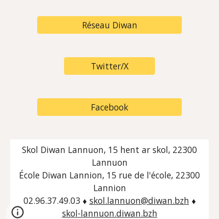
Réseau Diwan
Twitter/X
Facebook
Skol Diwan Lann
u
on, 15 hent ar s
kol
, 22300
Lann
u
on
École
Diwan Lannion, 15
rue de l'école
, 22300
Lannion
02.96.37.49.03 ♦
skol.lannuon@diwan.bzh
♦
skol-lannuon.diwan.bzh