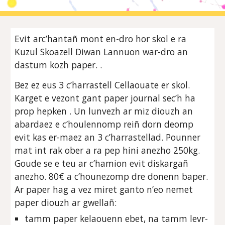
Evit arc’hantañ mont en-dro hor skol e ra
Kuzul Skoazell Diwan Lannuon war-dro an
dastum kozh paper. .
Bez ez eus 3 c’harrastell Cellaouate er skol.
Karget e vezont gant paper journal sec’h ha
prop hepken . Un lunvezh ar miz diouzh an
abardaez e c’houlennomp reiñ dorn deomp
evit kas er-maez an 3 c’harrastellad. Pounner
mat int rak ober a ra pep hini anezho 250kg.
Goude se e teu ar c’hamion evit diskargañ
anezho. 80€ a c’hounezomp dre donenn baper.
Ar paper hag a vez miret ganto n’eo nemet
paper diouzh ar gwellañ:
tamm paper kelaouenn ebet, na tamm levr-